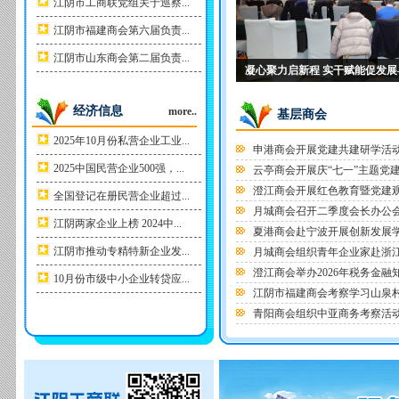
江阴市工商联党组关于巡察...
江阴市福建商会第六届负责...
江阴市山东商会第二届负责...
述职亮实绩 交流促提升——江阴市
凝心聚力启新程 实干赋能促发展—
“聚菁向未来 创领新时代”昆澄张新
以全市商协会高质量发展之“强”助
市工商联学习贯彻市委十四届六
经济信息
more..
基层商会
2025年10月份私营企业工业...
申港商会开展党建共建研学活
2025中国民营企业500强，...
云亭商会开展庆“七一”主题党
澄江商会开展红色教育暨党建
全国登记在册民营企业超过...
月城商会召开二季度会长办公
江阴两家企业上榜 2024中...
夏港商会赴宁波开展创新发展
江阴市推动专精特新企业发...
月城商会组织青年企业家赴浙
澄江商会举办2026年税务金融
10月份市级中小企业转贷应...
江阴市福建商会考察学习山泉村
青阳商会组织中亚商务考察活