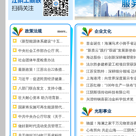
政策法规
more..
企业文化
《新型能源体系建设“十五...
首金诞生！海澜马术小骑手省
“新质云”践行“双碳”发展新使命
中央社会工作部办公厅 民...
海达股份：以创新深耕橡塑密
社会团体年度检查办法
法尔胜参建桥梁工程项目荣获
最新政策！江苏出台22条措...
江苏安凯特：深耕细分领域 迈
上海港湾：向世界深度展示专
习近平：促进民营经济健康...
江苏红柳：“100年生产一块布
八部门联合发文，支持小微...
江阴斯强传动科技有限公司
壮大耐心资本 助力培育新...
兴澄特钢喜获冶金科学技术奖
国家将实施可再生能源替代...
光彩事业
中共中央办公厅印发《关于...
驰援！海澜之家千万元物资连
做好新时代流动党员管理工...
心有所向 共赴山海——江阴市工商
关于做好2024年江苏省科技...