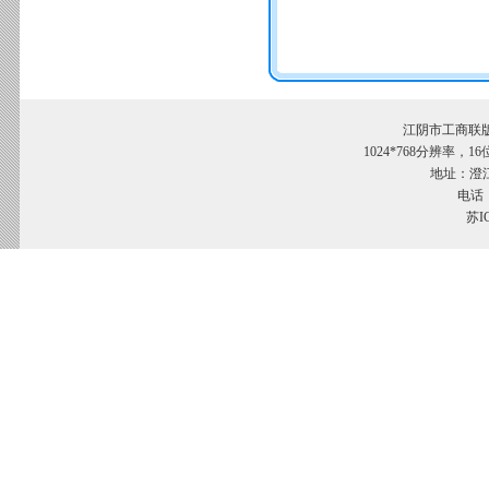
江阴市工商联
1024*768分辨率，
地址：澄江
电话：
苏I