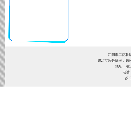
江阴市工商联
1024*768分辨率，
地址：澄江
电话：
苏I