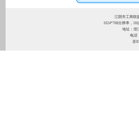
江阴市工商联
1024*768分辨率，
地址：澄江
电话：
苏I