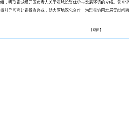
组，听取霍城经开区负责人关于霍城投资优势与发展环境的介绍。黄奇
极引导闽商赴霍投资兴业，助力两地深化合作，为澄霍协同发展贡献闽
【
返回
】