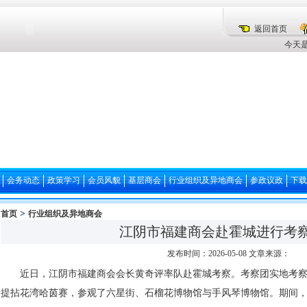
返回首页
今天是
会务动态
政策学习
会员风貌
基层商会
行业组织及异地商会
参政议政
下载
>
首页
行业组织及异地商会
江阴市福建商会赴霍城进行考
发布时间：2026-05-08 文章来源：
近日，江阴市福建商会会长黄奇评率队赴霍城考察。考察团实地考
提拈花湾哈茵赛，参观了六星街、石榴花博物馆与手风琴博物馆。期间