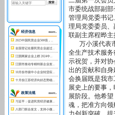
二届第一次会员
市委统战部副部
管理局党委书记
理局党委委员、
经济信息
more..
联副主席程晔主
2025中国民营企业500强，...
万小溪代表市
全国登记在册民营企业超过...
全生产技术服务
江阴两家企业上榜 2024中...
示祝贺，并对协
江阴市推动专精特新企业发...
出的贡献和自身
10月份市级中小企业转贷应...
会换届既是我市
十月份江苏经济向好态势稳...
展史上的要事，
政策法规
more..
展阶段。他希望
习近平：促进民营经济健康...
魂，把准方向领
八部门联合发文，支持小微...
力创新突破，提