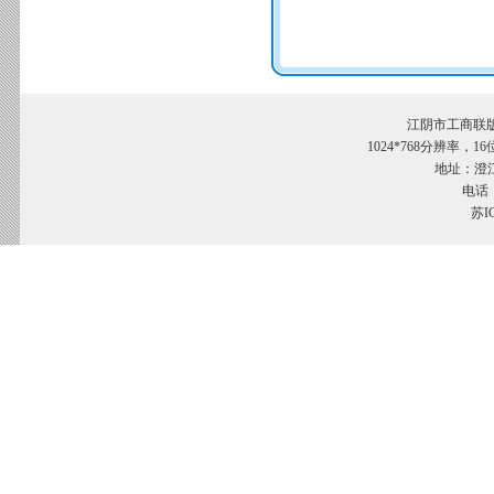
江阴市工商联
1024*768分辨率，
地址：澄江
电话：
苏I