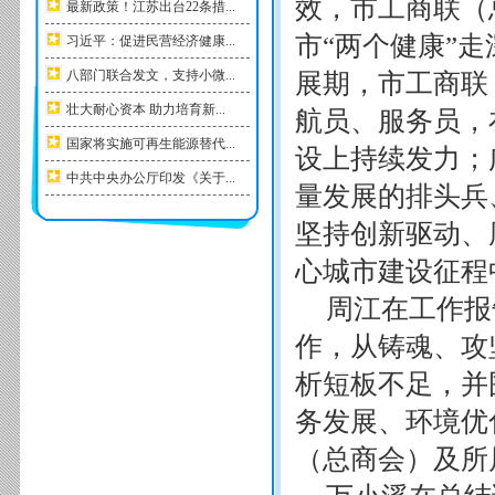
效，市工商联（
最新政策！江苏出台22条措...
市“两个健康”
习近平：促进民营经济健康...
八部门联合发文，支持小微...
展期，市工商联
壮大耐心资本 助力培育新...
航员、服务员，
国家将实施可再生能源替代...
设上持续发力；
中共中央办公厅印发《关于...
量发展的排头兵
坚持创新驱动、
心城市建设征程
周江在工作报
作，从铸魂、攻
析短板不足，并
务发展、环境优
（总商会）及所